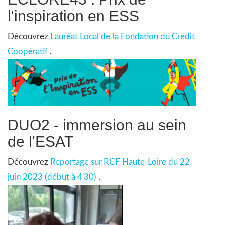
l'inspiration en ESS
Découvrez
Lauréat Local de la Fondation du Crédit
Coopératif
.
DUO2 - immersion au sein
de l'ESAT
Découvrez
Reportage sur RCF Haute-Loire du 22
juin 2023 (début à 4'30)
.